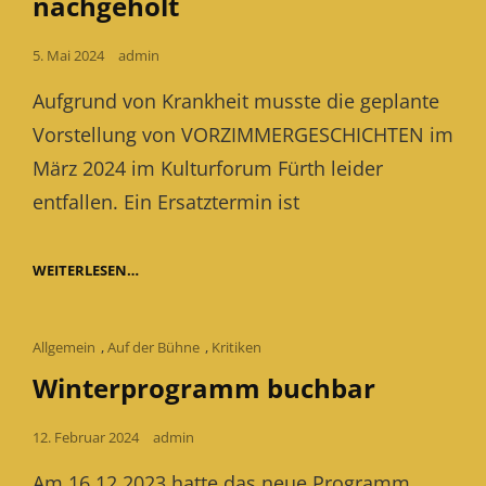
nachgeholt
Posted
5. Mai 2024
admin
on
Aufgrund von Krankheit musste die geplante
Vorstellung von VORZIMMERGESCHICHTEN im
März 2024 im Kulturforum Fürth leider
entfallen. Ein Ersatztermin ist
VORSTELLUNG
WEITERLESEN…
IM
KUFO
FÜRTH
WIRD
Cat
Allgemein
,
Auf der Bühne
,
Kritiken
NACHGEHOLT
Links
Winterprogramm buchbar
Posted
12. Februar 2024
admin
on
Am 16.12.2023 hatte das neue Programm