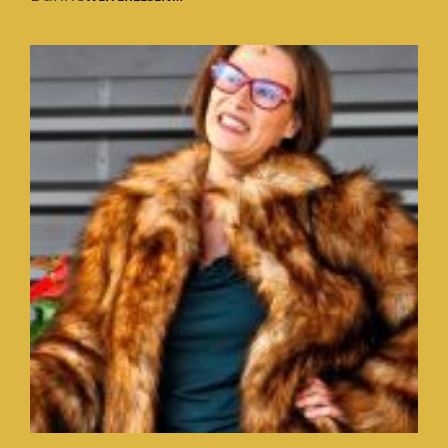
HASE
IM
BRUCHWERK
THEATER
SIEGEN