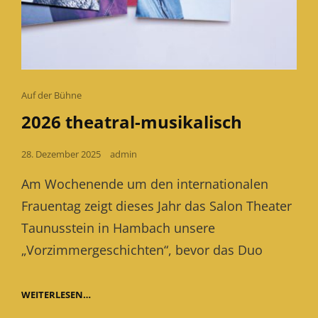
Cat
Auf der Bühne
Links
2026 theatral-musikalisch
Posted
28. Dezember 2025
admin
on
Am Wochenende um den internationalen
Frauentag zeigt dieses Jahr das Salon Theater
Taunusstein in Hambach unsere
„Vorzimmergeschichten“, bevor das Duo
2026
WEITERLESEN…
THEATRAL-