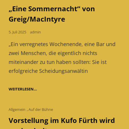
Links
„Eine Sommernacht“ von
Greig/MacIntyre
Posted
5. Juli 2025
admin
on
„Ein verregnetes Wochenende, eine Bar und
zwei Menschen, die eigentlich nichts
miteinander zu tun haben sollten: Sie ist
erfolgreiche Scheidungsanwältin
„EINE
WEITERLESEN…
SOMMERNACHT“
VON
GREIG/MACINTYRE
Cat
Allgemein
,
Auf der Bühne
Links
Vorstellung im Kufo Fürth wird