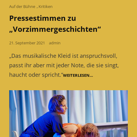
Cat
Auf der Bühne
,
Kritiken
Links
Pressestimmen zu
„Vorzimmergeschichten“
Posted
21. September 2021
admin
on
„Das musikalische Kleid ist anspruchsvoll,
passt ihr aber mit jeder Note, die sie singt,
haucht oder spricht.“
PRESSESTIMMEN
WEITERLESEN…
ZU
„VORZIMMERGESCHIC