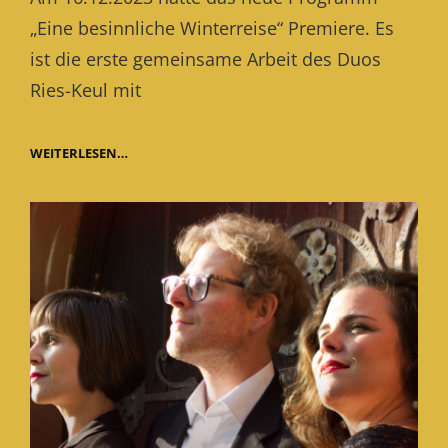
„Eine besinnliche Winterreise“ Premiere. Es
ist die erste gemeinsame Arbeit des Duos
Ries-Keul mit
WINTERPROGRAMM
WEITERLESEN…
BUCHBAR