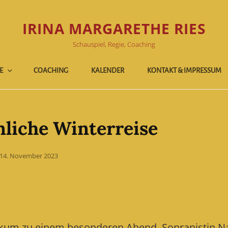
IRINA MARGARETHE RIES
Schauspiel, Regie, Coaching
E
COACHING
KALENDER
KONTAKT & IMPRESSUM
nliche Winterreise
Posted
14. November 2023
on
blikum zu einem besonderen Abend. Sopranistin N