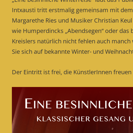
Intxausti tritt erstmalig gemeinsam mit dem
Margarethe Ries und Musiker Christian Keul
wie Humperdincks „Abendsegen“ oder das bask
Kreislers natürlich nicht fehlen auch manch 
Sie sich auf bekannte Winter- und Weihnach
Der Eintritt ist frei, die KünstlerInnen freue