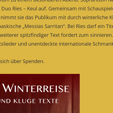
 Duo Ries – Keul auf. Gemeinsam mit Schauspiele
 nimmt sie das Publikum mit durch winterliche K
ische „Messias Sarritan“. Bei Ries darf ein Tit
weiterer spitzfindiger Text fordert zum sinnieren
tslieder und unentdeckte internationale Schmank
n sich über Spenden.