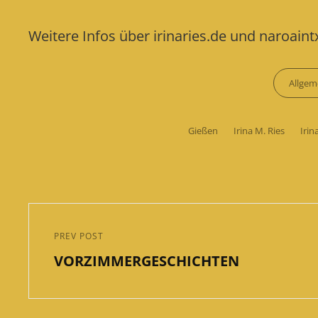
Weitere Infos über irinaries.de und naroain
Categories
Allgem
Tags,
Gießen
Irina M. Ries
Irin
Beitragsnavigation
PREV POST
Previous
VORZIMMERGESCHICHTEN
Post