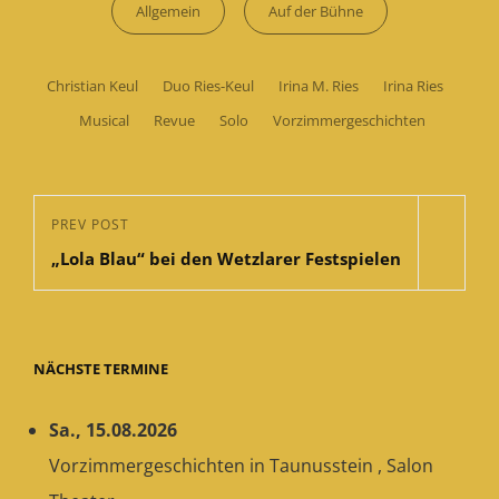
Categories
Allgemein
Auf der Bühne
Tags,
Christian Keul
Duo Ries-Keul
Irina M. Ries
Irina Ries
Musical
Revue
Solo
Vorzimmergeschichten
Beitragsnavigation
Previous
PREV POST
„Lola Blau“ bei den Wetzlarer Festspielen
Post
NÄCHSTE TERMINE
Sa., 15.08.2026
Vorzimmergeschichten
in
Taunusstein
,
Salon