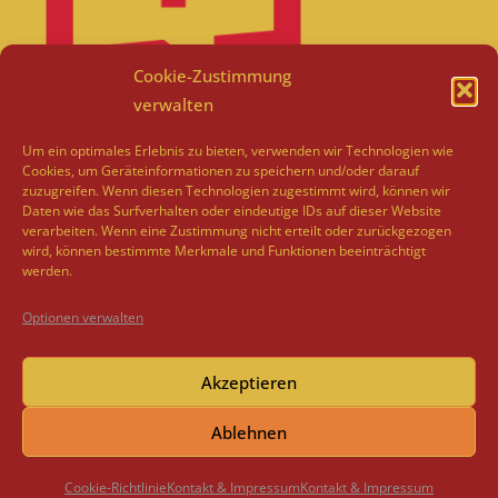
Cookie-Zustimmung
verwalten
Um ein optimales Erlebnis zu bieten, verwenden wir Technologien wie
Cookies, um Geräteinformationen zu speichern und/oder darauf
zuzugreifen. Wenn diesen Technologien zugestimmt wird, können wir
Daten wie das Surfverhalten oder eindeutige IDs auf dieser Website
verarbeiten. Wenn eine Zustimmung nicht erteilt oder zurückgezogen
wird, können bestimmte Merkmale und Funktionen beeinträchtigt
werden.
Optionen verwalten
Akzeptieren
Ablehnen
Copyright © 2026
Irina Margarethe Ries
Kontakt & Impressum
|
WEN Travel By
WEN Themes
Cookie-Richtlinie
Kontakt & Impressum
Kontakt & Impressum