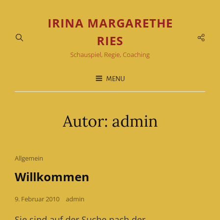
IRINA MARGARETHE
Soci
RIES
Men
Schauspiel, Regie, Coaching
MENU
Autor:
admin
Cat
Allgemein
Links
Willkommen
Posted
9. Februar 2010
admin
on
Sie sind auf der Suche nach der