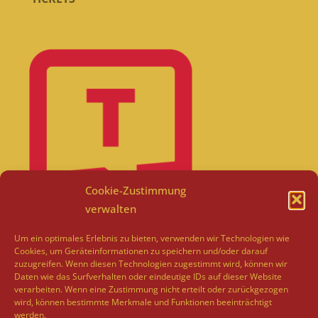
Cookie-Zustimmung
verwalten
Um ein optimales Erlebnis zu bieten, verwenden wir Technologien wie
Cookies, um Geräteinformationen zu speichern und/oder darauf
zuzugreifen. Wenn diesen Technologien zugestimmt wird, können wir
Daten wie das Surfverhalten oder eindeutige IDs auf dieser Website
verarbeiten. Wenn eine Zustimmung nicht erteilt oder zurückgezogen
wird, können bestimmte Merkmale und Funktionen beeinträchtigt
werden.