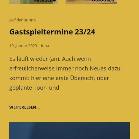
Cat
Auf der Bühne
Links
Gastspieltermine 23/24
Posted
19. Januar 2023
irina
on
Es läuft wieder (an). Auch wenn
erfreulicherweise immer noch Neues dazu
kommt: hier eine erste Übersicht über
geplante Tour- und
GASTSPIELTERMINE
WEITERLESEN…
23/24