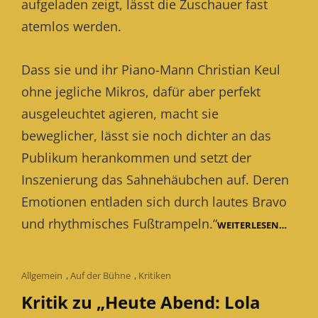
aufgeladen zeigt, lässt die Zuschauer fast
atemlos werden.
Dass sie und ihr Piano-Mann Christian Keul
ohne jegliche Mikros, dafür aber perfekt
ausgeleuchtet agieren, macht sie
beweglicher, lässt sie noch dichter an das
Publikum herankommen und setzt der
Inszenierung das Sahnehäubchen auf. Deren
Emotionen entladen sich durch lautes Bravo
und rhythmisches Fußtrampeln.“
WEITE
WEITERLESEN…
KRITIK
ZU
„HEUT
ABEND
Cat
Allgemein
,
Auf der Bühne
,
Kritiken
LOLA
Links
Kritik zu „Heute Abend: Lola
BLAU“
IM