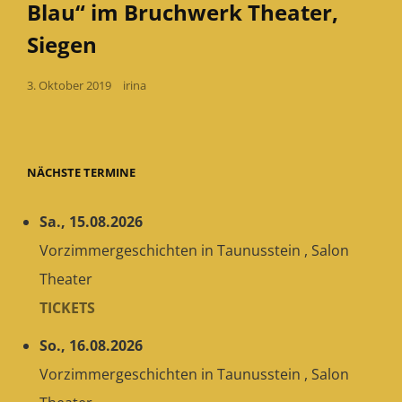
BRUC
Blau“ im Bruchwerk Theater,
THEAT
IN
Siegen
SIEGEN
Posted
3. Oktober 2019
irina
on
NÄCHSTE TERMINE
Sa., 15.08.2026
Vorzimmergeschichten
in
Taunusstein
,
Salon
Theater
TICKETS
So., 16.08.2026
Vorzimmergeschichten
in
Taunusstein
,
Salon