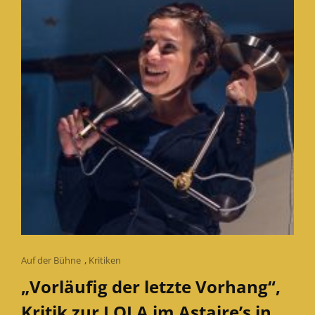
Cat
Auf der Bühne
,
Kritiken
Links
„Vorläufig der letzte Vorhang“,
Kritik zur LOLA im Astaire’s in