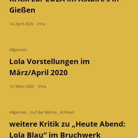
Gießen
Posted
14. April 2020
irina
on
Cat
Allgemein
Links
Lola Vorstellungen im
März/April 2020
Posted
12. März 2020
irina
on
Cat
Allgemein
,
Auf der Bühne
,
Kritiken
Links
weitere Kritik zu „Heute Abend:
Lola Blau“ im Bruchwerk