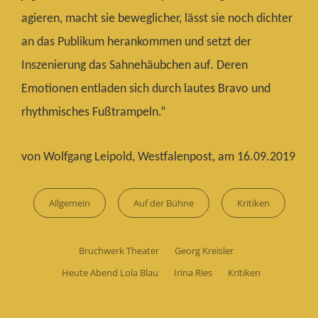
agieren, macht sie beweglicher, lässt sie noch dichter
an das Publikum herankommen und setzt der
Inszenierung das Sahnehäubchen auf. Deren
Emotionen entladen sich durch lautes Bravo und
rhythmisches Fußtrampeln.“
von Wolfgang Leipold, Westfalenpost, am 16.09.2019
Categories
Allgemein
Auf der Bühne
Kritiken
Tags,
Bruchwerk Theater
Georg Kreisler
Heute Abend Lola Blau
Irina Ries
Kritiken