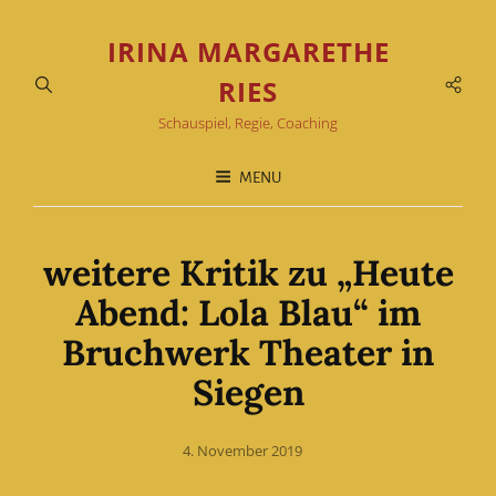
IRINA MARGARETHE
Soci
RIES
Men
Schauspiel, Regie, Coaching
MENU
weitere Kritik zu „Heute
Abend: Lola Blau“ im
Bruchwerk Theater in
Siegen
Posted
4. November 2019
on