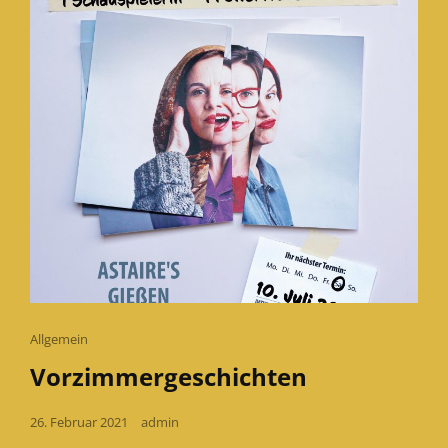
Cat
Allgemein
Links
Vorzimmergeschichten
Posted
26. Februar 2021
admin
on