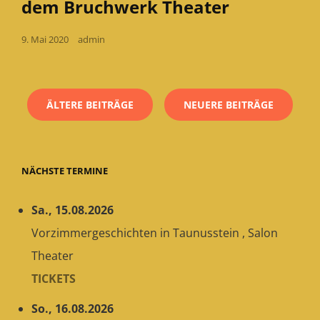
dem Bruchwerk Theater
Posted
9. Mai 2020
admin
on
Beitragsnavigation
ÄLTERE BEITRÄGE
NEUERE BEITRÄGE
NÄCHSTE TERMINE
Sa., 15.08.2026
Vorzimmergeschichten
in
Taunusstein
,
Salon
Theater
TICKETS
So., 16.08.2026