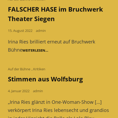
Links
FALSCHER HASE im Bruchwerk
Theater Siegen
Posted
15. August 2022
admin
on
Irina Ries brilliert erneut auf Bruchwerk
Bühne
FALSCHER
WEITERLESEN…
HASE
IM
BRUCHWERK
THEATER
Cat
Auf der Bühne
,
Kritiken
SIEGEN
Links
Stimmen aus Wolfsburg
Posted
4. Januar 2022
admin
on
„Irina Ries glänzt in One-Woman-Show […]
verkörpert Irina Ries lebensecht und grandios