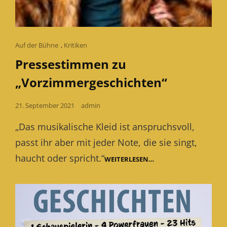
Cat
Auf der Bühne
,
Kritiken
Links
Pressestimmen zu
„Vorzimmergeschichten“
Posted
21. September 2021
admin
on
„Das musikalische Kleid ist anspruchsvoll,
passt ihr aber mit jeder Note, die sie singt,
haucht oder spricht.“
PRESSESTIMMEN
WEITERLESEN…
ZU
„VORZIMMERGESCHIC