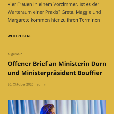
Vier Frauen in einem Vorzimmer. Ist es der
Warteraum einer Praxis? Greta, Maggie und
Margarete kommen hier zu ihren Terminen
VORZIMMERGESCHICHTEN
WEITERLESEN…
Cat
Allgemein
Links
Offener Brief an Ministerin Dorn
und Ministerpräsident Bouffier
Posted
26. Oktober 2020
admin
on