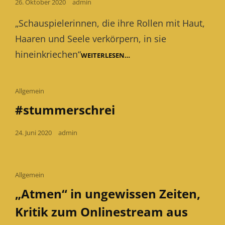
Posted
26. Oktober 2020
admin
on
„Schauspielerinnen, die ihre Rollen mit Haut,
Haaren und Seele verkörpern, in sie
hineinkriechen“
KRITIKEN
WEITERLESEN…
ZU
FISCHE
IN
SIEGEN
Cat
Allgemein
Links
#stummerschrei
Posted
24. Juni 2020
admin
on
Cat
Allgemein
Links
„Atmen“ in ungewissen Zeiten,
Kritik zum Onlinestream aus