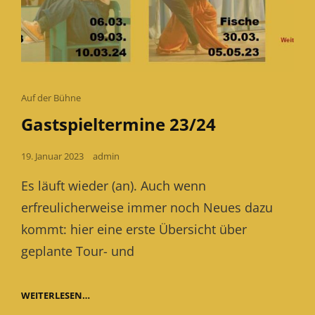
Cat
Auf der Bühne
Links
Gastspieltermine 23/24
Posted
19. Januar 2023
admin
on
Es läuft wieder (an). Auch wenn
erfreulicherweise immer noch Neues dazu
kommt: hier eine erste Übersicht über
geplante Tour- und
GASTSPIELTERMINE
WEITERLESEN…
23/24