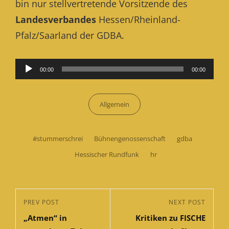
bin nur stellvertretende Vorsitzende des
Landesverbandes
Hessen/Rheinland-
Pfalz/Saarland der GDBA.
Audio-
00:00
00:00
Player
Categories
Allgemein
Tags,
#stummerschrei
Bühnengenossenschaft
gdba
Hessischer Rundfunk
hr
Beitragsnavigation
Previous
PREV POST
Next
NEXT POST
„Atmen“ in
Kritiken zu FISCHE
Post
Post