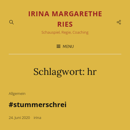
IRINA MARGARETHE
Soci
RIES
Men
Schauspiel, Regie, Coaching
MENU
Schlagwort:
hr
Cat
Allgemein
Links
#stummerschrei
Posted
24. Juni 2020
irina
on