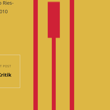
o Ries-
2010
T POST
ritik