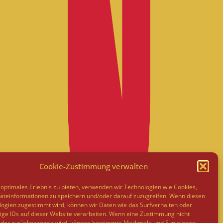
Cookie-Zustimmung verwalten
optimales Erlebnis zu bieten, verwenden wir Technologien wie Cookies,
teinformationen zu speichern und/oder darauf zuzugreifen. Wenn diesen
ogien zugestimmt wird, können wir Daten wie das Surfverhalten oder
ige IDs auf dieser Website verarbeiten. Wenn eine Zustimmung nicht
 oder zurückgezogen wird, können bestimmte Merkmale und Funktionen