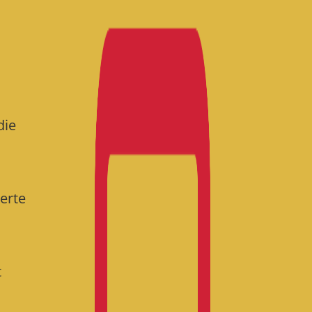
die
ierte
t