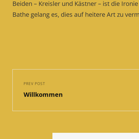
Beiden – Kreisler und Kästner – ist die Ironi
Bathe gelang es, dies auf heitere Art zu ver
Beitragsnavigation
PREV POST
Previous
Willkommen
Post