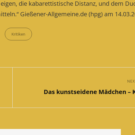
e eigen, die kabarettistische Distanz, und dem Du
mitteln.“ Gießener-Allgemeine.de (hpg) am 14.03.
Categories
Kritiken
NEX
Next
Das kunstseidene Mädchen – K
Post