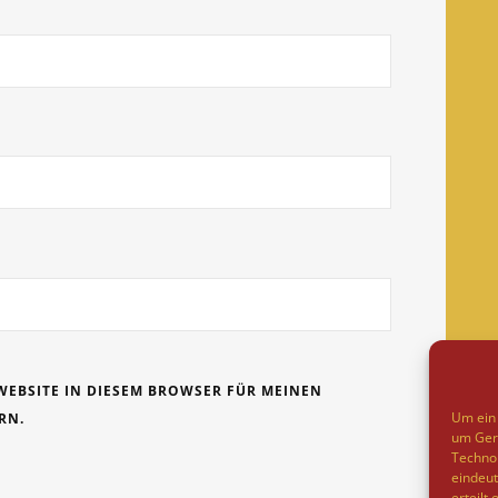
WEBSITE IN DIESEM BROWSER FÜR MEINEN
Um ein 
RN.
um Gerä
Technol
eindeut
erteilt