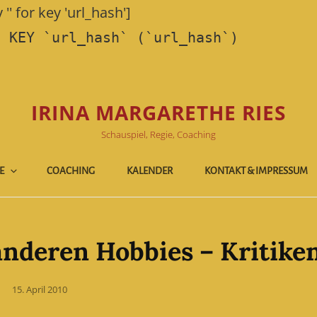
'' for key 'url_hash']
E KEY `url_hash` (`url_hash`)
IRINA MARGARETHE RIES
Schauspiel, Regie, Coaching
E
COACHING
KALENDER
KONTAKT & IMPRESSUM
anderen Hobbies – Kritike
Posted
15. April 2010
on