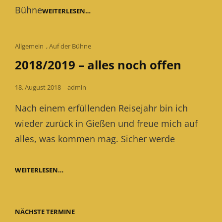
Bühne
FALSCHER
WEITERLESEN…
HASE
IM
BRUCHWERK
THEATER
Cat
Allgemein
,
Auf der Bühne
SIEGEN
Links
2018/2019 – alles noch offen
Posted
18. August 2018
admin
on
Nach einem erfüllenden Reisejahr bin ich
wieder zurück in Gießen und freue mich auf
alles, was kommen mag. Sicher werde
2018/2019
WEITERLESEN…
–
ALLES
NOCH
OFFEN
NÄCHSTE TERMINE