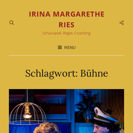
IRINA MARGARETHE
Soci
RIES
Men
Schauspiel, Regie, Coaching
MENU
Schlagwort:
Bühne