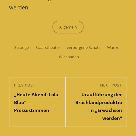
werden.
Categories
Allgemein
Tags,
Scrooge
Staatstheater
verborgene Schatz
Wanze
Wiesbaden
Beitragsnavigation
Previous
PREV POST
Next
NEXT POST
„Heute Abend: Lola
Uraufführung der
Post
Post
Blau“ –
Brachlandproduktio
Pressestimmen
n „Erwachsen
werden“