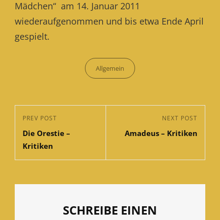
Mädchen“ am 14. Januar 2011
wiederaufgenommen und bis etwa Ende April
gespielt.
Categories
Allgemein
Beitragsnavigation
Previous
PREV POST
Next
NEXT POST
Die Orestie –
Amadeus – Kritiken
Post
Post
Kritiken
SCHREIBE EINEN