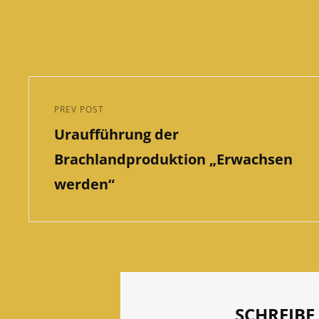
Beitragsnavigation
PREV POST
Previous
Uraufführung der
Post
Brachlandproduktion „Erwachsen
werden“
SCHREIB