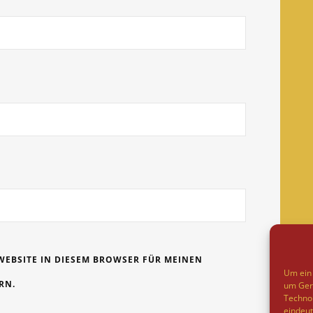
WEBSITE IN DIESEM BROWSER FÜR MEINEN
Um ein 
RN.
um Gerä
Technol
eindeut