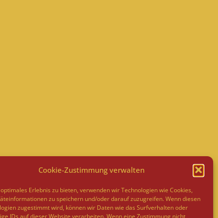
Cookie-Zustimmung verwalten
optimales Erlebnis zu bieten, verwenden wir Technologien wie Cookies,
teinformationen zu speichern und/oder darauf zuzugreifen. Wenn diesen
ogien zugestimmt wird, können wir Daten wie das Surfverhalten oder
ige IDs auf dieser Website verarbeiten. Wenn eine Zustimmung nicht