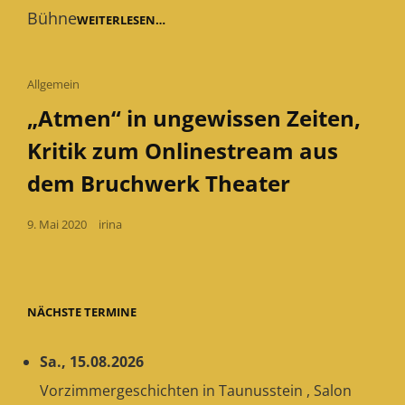
Bühne
FALSCHER
WEITERLESEN…
HASE
IM
BRUCHWERK
THEATER
Cat
Allgemein
SIEGEN
Links
„Atmen“ in ungewissen Zeiten,
Kritik zum Onlinestream aus
dem Bruchwerk Theater
Posted
9. Mai 2020
irina
on
NÄCHSTE TERMINE
Sa., 15.08.2026
Vorzimmergeschichten
in
Taunusstein
,
Salon