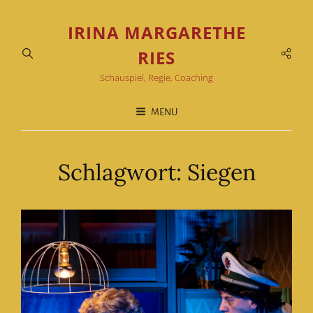
IRINA MARGARETHE
Soci
RIES
Men
Schauspiel, Regie, Coaching
MENU
Schlagwort:
Siegen