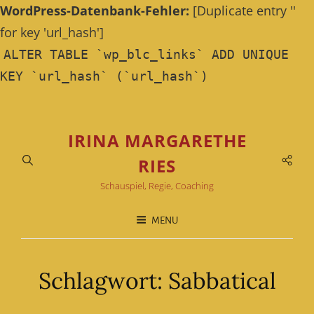
WordPress-Datenbank-Fehler:
[Duplicate entry ''
for key 'url_hash']
ALTER TABLE `wp_blc_links` ADD UNIQUE
KEY `url_hash` (`url_hash`)
IRINA MARGARETHE
RIES
Soci
Men
Schauspiel, Regie, Coaching
MENU
Schlagwort:
Sabbatical