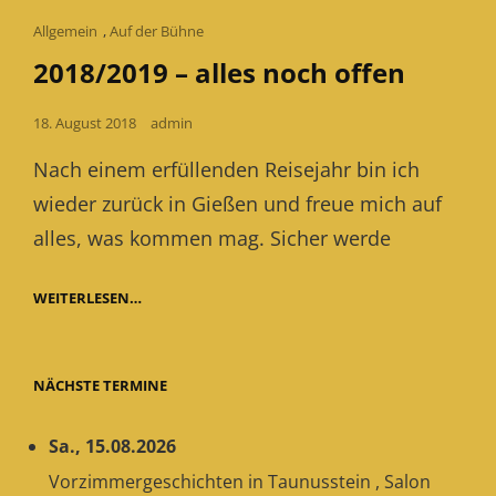
Cat
Allgemein
,
Auf der Bühne
Links
2018/2019 – alles noch offen
Posted
18. August 2018
admin
on
Nach einem erfüllenden Reisejahr bin ich
wieder zurück in Gießen und freue mich auf
alles, was kommen mag. Sicher werde
2018/2019
WEITERLESEN…
–
ALLES
NOCH
OFFEN
NÄCHSTE TERMINE
Sa., 15.08.2026
Vorzimmergeschichten
in
Taunusstein
,
Salon