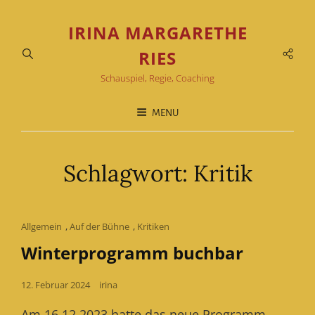
IRINA MARGARETHE
Soci
RIES
Men
Schauspiel, Regie, Coaching
MENU
Schlagwort:
Kritik
Cat
Allgemein
,
Auf der Bühne
,
Kritiken
Links
Winterprogramm buchbar
Posted
12. Februar 2024
irina
on
Am 16.12.2023 hatte das neue Programm