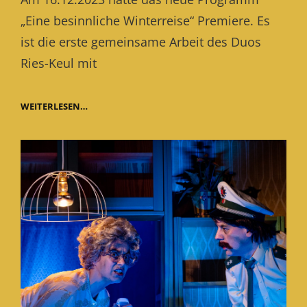
„Eine besinnliche Winterreise“ Premiere. Es
ist die erste gemeinsame Arbeit des Duos
Ries-Keul mit
WINTERPROGRAMM
WEITERLESEN…
BUCHBAR