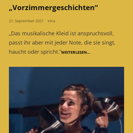
„Vorzimmergeschichten“
Posted
21. September 2021
irina
on
„Das musikalische Kleid ist anspruchsvoll,
passt ihr aber mit jeder Note, die sie singt,
haucht oder spricht.“
PRESSESTIMMEN
WEITERLESEN…
ZU
„VORZIMMERGESCHIC