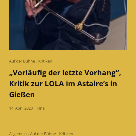
Cat
Auf der Bühne
,
Kritiken
Links
„Vorläufig der letzte Vorhang“,
Kritik zur LOLA im Astaire’s in
Gießen
Posted
14. April 2020
irina
on
Cat
Allgemein
,
Auf der Bühne
,
Kritiken