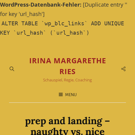
WordPress-Datenbank-Fehler:
[Duplicate entry ''
for key 'url_hash']
ALTER TABLE `wp_blc_links` ADD UNIQUE
KEY `url_hash` (`url_hash`)
IRINA MARGARETHE
RIES
Soci
Men
Schauspiel, Regie, Coaching
MENU
prep and landing –
naughty vs. nice