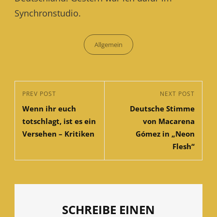
Synchronstudio.
Categories
Allgemein
Beitragsnavigation
Previous
PREV POST
Next
NEXT POST
Wenn ihr euch
Deutsche Stimme
Post
Post
totschlagt, ist es ein
von Macarena
Versehen – Kritiken
Gómez in „Neon
Flesh“
SCHREIBE EINEN