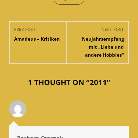
Beitragsnavigation
Previous
PREV POST
Next
NEXT POST
Amadeus – Kritiken
Neujahrsempfang
Post
Post
mit „Liebe und
andere Hobbies“
1 THOUGHT ON “
2011
”
Barbara Czernek