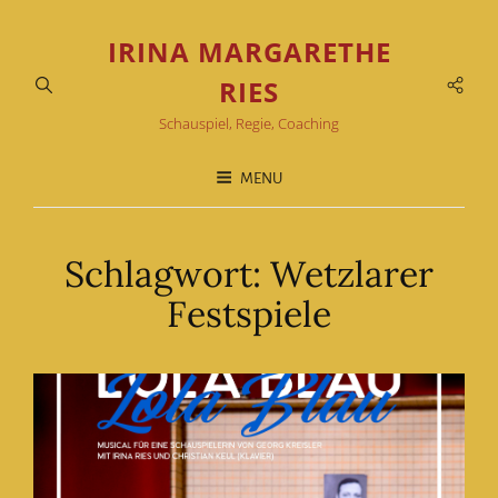
IRINA MARGARETHE
Soci
RIES
Men
Schauspiel, Regie, Coaching
MENU
Schlagwort:
Wetzlarer
Festspiele