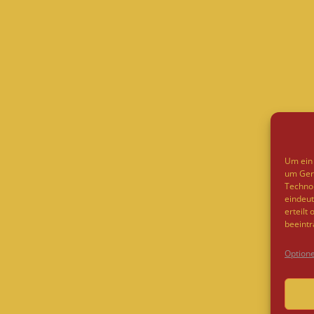
Um ein 
um Gerä
Technol
eindeut
erteilt
beeintr
Option