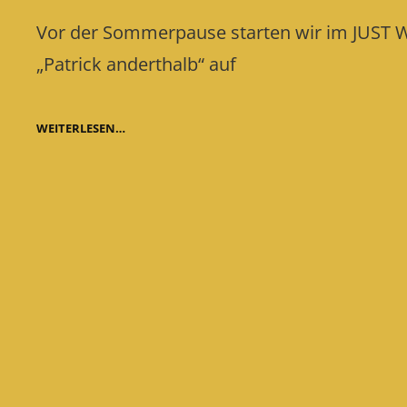
on
Vor der Sommerpause starten wir im JUST W
„Patrick anderthalb“ auf
ZWEITE
WEITERLESEN…
REGIEARBEIT
IN
WIESBADEN