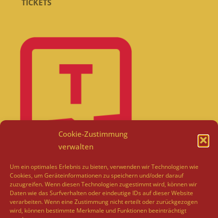
TICKETS
Cookie-Zustimmung
verwalten
Um ein optimales Erlebnis zu bieten, verwenden wir Technologien wie
Cookies, um Geräteinformationen zu speichern und/oder darauf
zuzugreifen. Wenn diesen Technologien zugestimmt wird, können wir
Daten wie das Surfverhalten oder eindeutige IDs auf dieser Website
verarbeiten. Wenn eine Zustimmung nicht erteilt oder zurückgezogen
wird, können bestimmte Merkmale und Funktionen beeinträchtigt