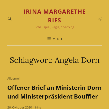
IRINA MARGARETHE
Soci
RIES
Men
Schauspiel, Regie, Coaching
MENU
Schlagwort:
Angela Dorn
Cat
Allgemein
Links
Offener Brief an Ministerin Dorn
und Ministerpräsident Bouffier
Posted
26. Oktober 2020
irina